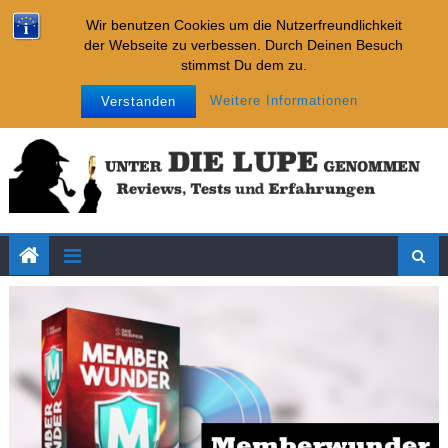
Affiliate-Chatbot-Business
Skip to content
Neueste Tests:
Affiliate-Kickstarter-System
Wir benutzen Cookies um die Nutzerfreundlichkeit
der Webseite zu verbessen. Durch Deinen Besuch
Key Placement Strategie
stimmst Du dem zu.
Imparare
Freitag, August 07, 2026
Impressum
Datenschutz
Internet Cash Machine
Weitere Informationen
Verstanden