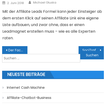
Author
Posted on
Michael Gluska
2. Juni 2018
Mit der Affiliate Leads Formel kann jeder Einsteiger ab
dem ersten Klick auf seinen Affiliate Link eine eigene
Liste aufbauen, und zwar ohne, dass er einen
Leadmagnet erstellen muss – wie es alle Experten
raten.
Beitragsnavigation
Der Facebook Meisterkurs
SociTraffic
Suchen nach:
NEUESTE BEITRÄGE
Internet Cash Machine
Affiliate-Chatbot-Business