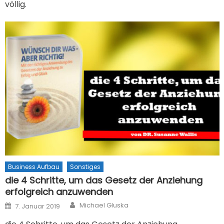
völlig.
Business Aufbau
Sonstiges
die 4 Schritte, um das Gesetz der Anziehung
erfolgreich anzuwenden
Author
Posted on
Michael Gluska
7. Januar 2019