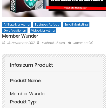
Affiliate Marketing
Business Aufbau
Email Marketing
Geld Verdienen
Video Marketing
Member Wunder
Posted on
Author
18. November 2017
Michael Gluska
Comment(0)
Infos zum Produkt
Produkt Name:
Member Wunder
Produkt Typ: