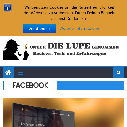
Imparare
Skip to content
Neueste Tests:
Wir benutzen Cookies um die Nutzerfreundlichkeit
Internet Cash Machine
der Webseite zu verbessen. Durch Deinen Besuch
Affiliate-Chatbot-Business
stimmst Du dem zu.
Affiliate-Kickstarter-System
Samstag, August 08, 2026
Impressum
Datenschutz
Weitere Informationen
Verstanden
Key Placement Strategie
Imparare
Internet Cash Machine
FACEBOOK