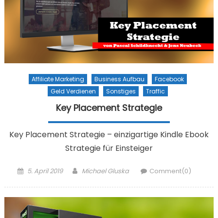
Affiliate Marketing
Business Aufbau
Facebook
Geld Verdienen
Sonstiges
Traffic
Key Placement Strategie
Key Placement Strategie – einzigartige Kindle Ebook
Strategie für Einsteiger
Posted on
Author
5. April 2019
Michael Gluska
Comment(0)