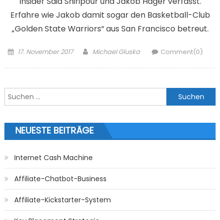
Insider Said Shiripour und Jakob Hager verfasst.
Erfahre wie Jakob damit sogar den Basketball-Club
„Golden State Warriors“ aus San Francisco betreut.
Posted on
Author
17. November 2017
Michael Gluska
Comment(0)
Suchen nach:
NEUESTE BEITRÄGE
Internet Cash Machine
Affiliate-Chatbot-Business
Affiliate-Kickstarter-System