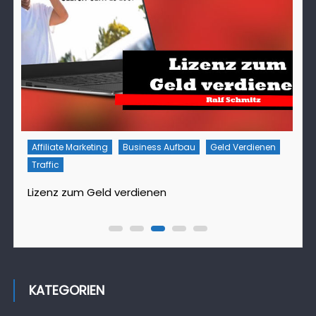
Affiliate Marketing
Business Aufbau
Geld Verdienen
Traffic
T
Lizenz zum Geld verdienen
D
KATEGORIEN