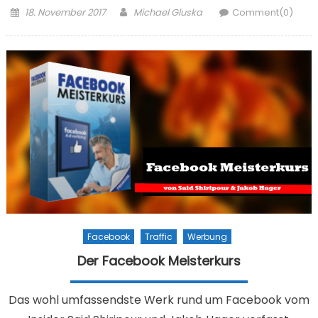
Posted on
Author
18. November 2017
Michael Gluska
Comment(0)
Facebook
Traffic
Werbung
Der Facebook Meisterkurs
Das wohl umfassendste Werk rund um Facebook vom