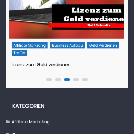
Affiliate Marketing
Business Aufbau
Geld Verdienen
Traffic
T
Lizenz zum Geld verdienen
D
KATEGORIEN
Affiliate Marketing