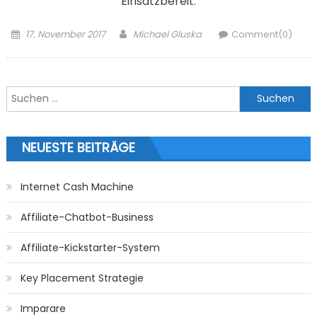
Einsatzbereit.
Posted on
Author
17. November 2017
Michael Gluska
Comment(0)
Suchen nach:
NEUESTE BEITRÄGE
Internet Cash Machine
Affiliate-Chatbot-Business
Affiliate-Kickstarter-System
Key Placement Strategie
Imparare