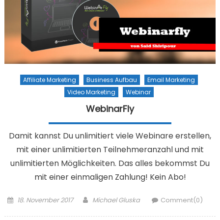
Affiliate Marketing
Business Aufbau
Email Marketing
Video Marketing
Webinar
WebinarFly
Damit kannst Du unlimitiert viele Webinare erstellen,
mit einer unlimitierten Teilnehmeranzahl und mit
unlimitierten Möglichkeiten. Das alles bekommst Du
mit einer einmaligen Zahlung! Kein Abo!
Posted on
Author
18. November 2017
Michael Gluska
Comment(0)