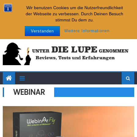
Imparare
Skip to content
Neueste Tests:
Wir benutzen Cookies um die Nutzerfreundlichkeit
Internet Cash Machine
der Webseite zu verbessen. Durch Deinen Besuch
Affiliate-Chatbot-Business
stimmst Du dem zu.
Affiliate-Kickstarter-System
Samstag, August 08, 2026
Impressum
Datenschutz
Weitere Informationen
Verstanden
Key Placement Strategie
Imparare
Internet Cash Machine
WEBINAR