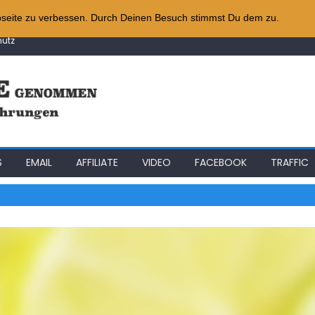
iness
bseite zu verbessen. Durch Deinen Besuch stimmst Du dem zu.
System
utz
gie
e
S
EMAIL
AFFILIATE
VIDEO
FACEBOOK
TRAFFIC