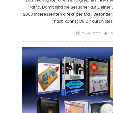
Das Wichtigste für ein erfolgreiches Inter
Traffic. Damit sind die Besucher auf Deiner
2000 Interessenten direkt per Mail. Besonder
hast, kannst Du Dir durch die
Posted on
Au
15. Mai 2018
H