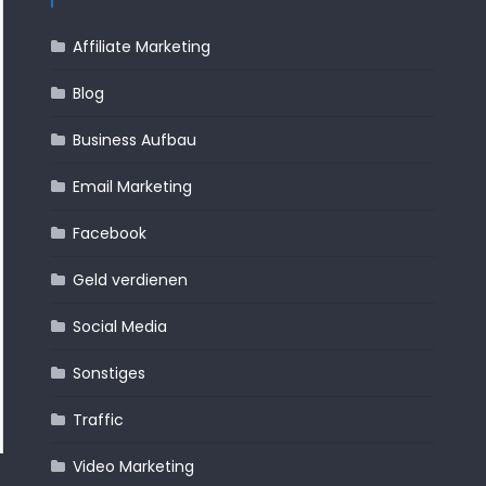
Affiliate Marketing
Blog
Business Aufbau
Email Marketing
Facebook
Business Aufbau
Geld Verdienen
Affiliate Market
Geld verdienen
Sonstiges
Traffic
Werbung
Geld Verdiene
Social Media
Werbung
Das perfekte Erfolgsmanagement
Jetset Affili
Sonstiges
Traffic
Video Marketing