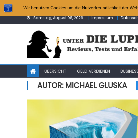
Skip to content
Neueste Tests:
Affiliate-Chatbot-Bus
Wir benutzen Cookies um die Nutzerfreundlichkeit der We
Affiliate-Kickstarter-
Samstag, August 08, 2026
Impressum
Datensch
Key Placement Strate
Imparare
Internet Cash Machin
ÜBERSICHT
GELD VERDIENEN
BUSINES
AUTOR:
MICHAEL GLUSKA