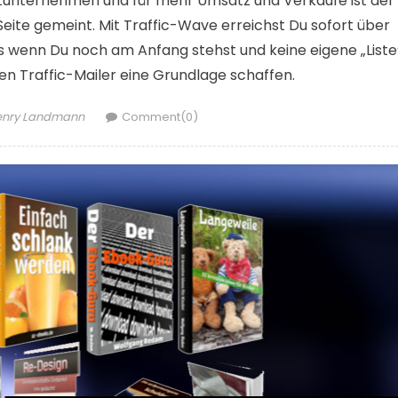
netunternehmen und für mehr Umsatz und Verkäufe ist der
 Seite gemeint. Mit Traffic-Wave erreichst Du sofort über
s wenn Du noch am Anfang stehst und keine eigene „Liste
sen Traffic-Mailer eine Grundlage schaffen.
thor
enry Landmann
Comment(0)