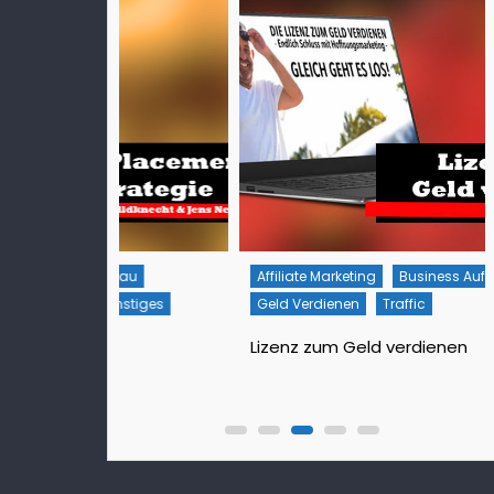
bau
Affiliate Marketing
Business Aufbau
stiges
Geld Verdienen
Traffic
Lizenz zum Geld verdienen