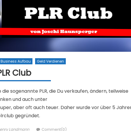
Business Aufbau
Geld Verdienen
PLR Club
 die sogenannte PLR, die Du verkaufen, ändern, teilweise
nken und auch unter
per, aber oft auch teuer. Daher wurde vor über 5 Jahre
plrclub gegründet.
uthor
enry Landmann
Comment(0)