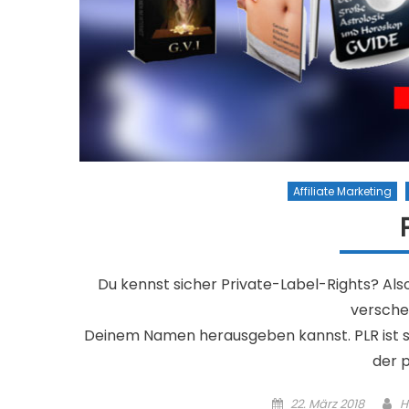
Affiliate Marketing
Du kennst sicher Private-Label-Rights? Also
versche
Deinem Namen herausgeben kannst. PLR ist su
der 
Posted on
A
22. März 2018
H