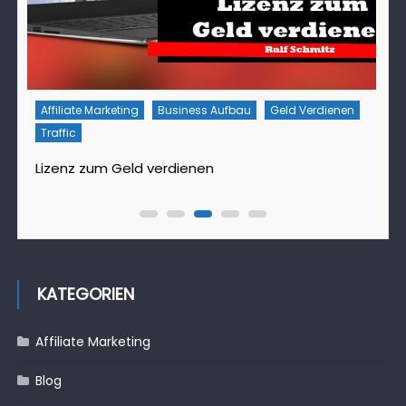
Affiliate Marketing
Business Aufbau
Geld Verdienen
Traffic
T
Lizenz zum Geld verdienen
D
KATEGORIEN
Affiliate Marketing
Blog