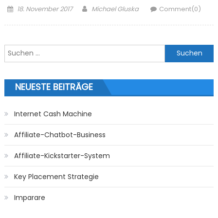
Posted on
Author
18. November 2017
Michael Gluska
Comment(0)
Suchen nach:
NEUESTE BEITRÄGE
Internet Cash Machine
Affiliate-Chatbot-Business
Affiliate-Kickstarter-System
Key Placement Strategie
Imparare