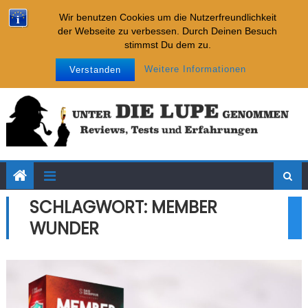
Imparare
Skip to content
Neueste Tests:
Wir benutzen Cookies um die Nutzerfreundlichkeit
Internet Cash Machine
der Webseite zu verbessen. Durch Deinen Besuch
Affiliate-Chatbot-Business
stimmst Du dem zu.
Affiliate-Kickstarter-System
Sonntag, August 09, 2026
Impressum
Datenschutz
Weitere Informationen
Verstanden
Key Placement Strategie
Imparare
Internet Cash Machine
SCHLAGWORT: MEMBER
WUNDER