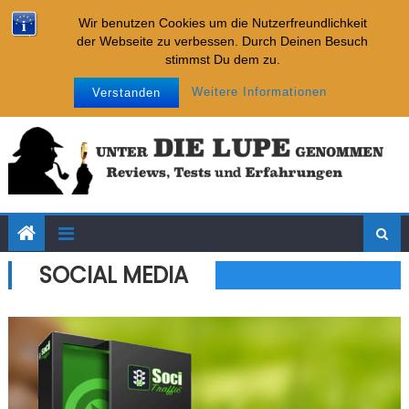
Imparare
Skip to content
Neueste Tests:
Wir benutzen Cookies um die Nutzerfreundlichkeit
Internet Cash Machine
der Webseite zu verbessen. Durch Deinen Besuch
Affiliate-Chatbot-Business
stimmst Du dem zu.
Affiliate-Kickstarter-System
Montag, August 10, 2026
Impressum
Datenschutz
Weitere Informationen
Verstanden
Key Placement Strategie
Imparare
Internet Cash Machine
SOCIAL MEDIA