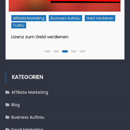
Affiliate Marketing
Business Aufbau
Geld Verdienen
Traffic
T
Lizenz zum Geld verdienen
D
KATEGORIEN
Affiliate Marketing
Blog
Business Aufbau
Email Marketing