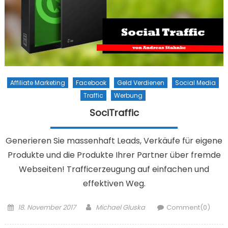
Affiliate Marketing
Facebook
Geld Verdienen
Social Media
Traffic
Werbung
SociTraffic
Generieren Sie massenhaft Leads, Verkäufe für eigene
Produkte und die Produkte Ihrer ​Partner über fremde
Webseiten! Trafficerzeugung auf einfachen und
effektiven Weg.
Posted on
Author
18. November 2017
Michael Gluska
Comment(0)