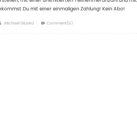
rstellen, mit einer unlimitierten Teilnehmeranzahl und mit
 bekommst Du mit einer einmaligen Zahlung! Kein Abo!
Author
Michael Gluska
Comment(0)