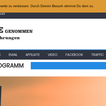
e
iness
bseite zu verbessen. Durch Deinen Besuch stimmst Du dem zu.
System
utz
gie
e
S
EMAIL
AFFILIATE
VIDEO
FACEBOOK
TRAFFIC
ROGRAMM