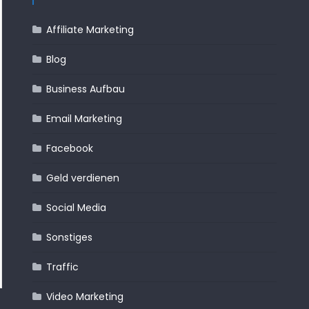
Affiliate Marketing
Blog
Business Aufbau
Email Marketing
Facebook
Business Aufbau
Geld Verdienen
Affiliate Market
Geld verdienen
Sonstiges
Traffic
Werbung
Geld Verdiene
Social Media
Werbung
Das perfekte Erfolgsmanagement
Jetset Affili
Sonstiges
Traffic
Video Marketing