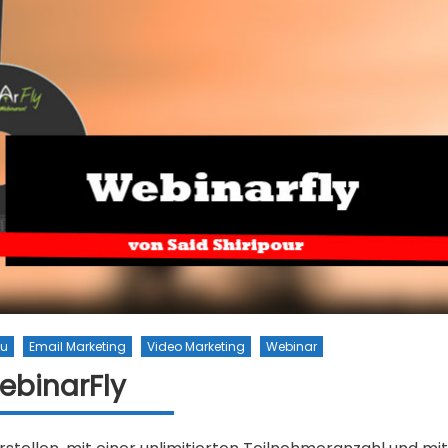
au
Email Marketing
Video Marketing
Webinar
ebinarFly