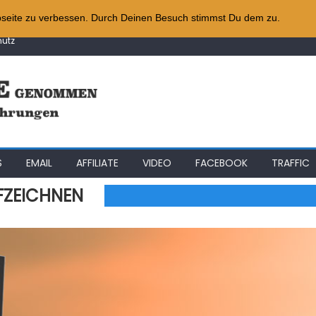
e
iness
bseite zu verbessen. Durch Deinen Besuch stimmst Du dem zu.
System
utz
gie
e
S
EMAIL
AFFILIATE
VIDEO
FACEBOOK
TRAFFIC
FZEICHNEN