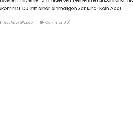
rstellen, mit einer unlimitierten Teilnehmeranzahl und mit
 bekommst Du mit einer einmaligen Zahlung! Kein Abo!
Author
Michael Gluska
Comment(0)