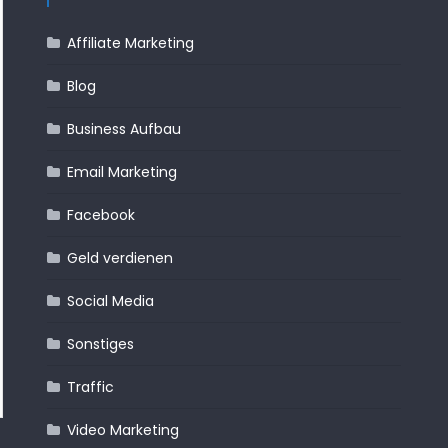
Affiliate Marketing
Blog
Business Aufbau
Email Marketing
Facebook
Business Aufbau
Geld Verdienen
Affiliate Market
Geld verdienen
Sonstiges
Traffic
Werbung
Geld Verdiene
Social Media
Werbung
Das perfekte Erfolgsmanagement
Jetset Affili
Sonstiges
Traffic
Video Marketing