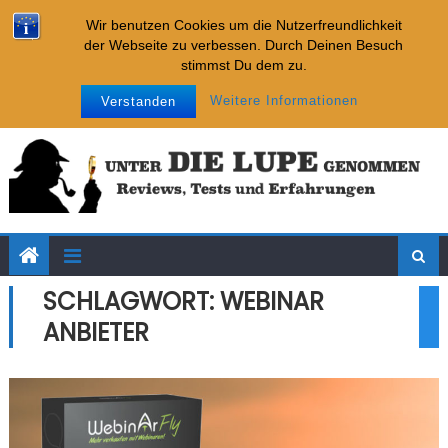
Imparare
Skip to content
Neueste Tests:
Wir benutzen Cookies um die Nutzerfreundlichkeit
Internet Cash Machine
der Webseite zu verbessen. Durch Deinen Besuch
Affiliate-Chatbot-Business
stimmst Du dem zu.
Affiliate-Kickstarter-System
Samstag, August 08, 2026
Impressum
Datenschutz
Weitere Informationen
Verstanden
Key Placement Strategie
Imparare
Internet Cash Machine
SCHLAGWORT: WEBINAR
ANBIETER