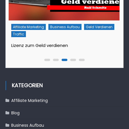
Affiliate Marketing
Business Aufbau
Geld Verdienen
Traffic
T
Lizenz zum Geld verdienen
D
KATEGORIEN
Affiliate Marketing
Blog
Business Aufbau