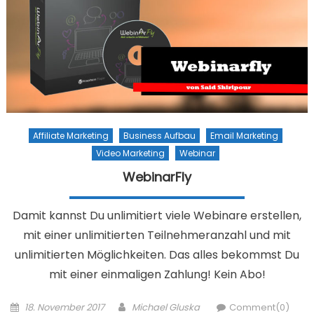
Affiliate Marketing
Business Aufbau
Email Marketing
Video Marketing
Webinar
WebinarFly
Damit kannst Du unlimitiert viele Webinare erstellen,
mit einer unlimitierten Teilnehmeranzahl und mit
unlimitierten Möglichkeiten. Das alles bekommst Du
mit einer einmaligen Zahlung! Kein Abo!
Posted on
Author
18. November 2017
Michael Gluska
Comment(0)